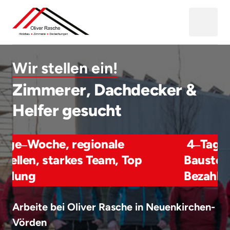
Wir 
stellen 
ein!
Zimmerer, Dachdecker &
Helfer gesucht
he, 
regionale 
4‒
Tage‒
Woche, 
tarkes 
Team, 
Top 
Baustellen, 
starke
Bezahlung 
Arbeite bei Oliver Rasche in Neuenkirchen-
Vörden
