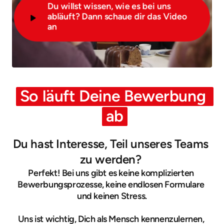
Du willst wissen, wie es bei uns
abläuft? Dann schaue dir das Video
an
So 
läuft 
Deine 
Bewerbung 
ab
Du hast Interesse, Teil unseres Teams 
zu werden? 
Perfekt! Bei uns gibt es keine komplizierten 
Bewerbungsprozesse, keine endlosen Formulare 
und keinen Stress.

Uns ist wichtig, Dich als Mensch kennenzulernen, 